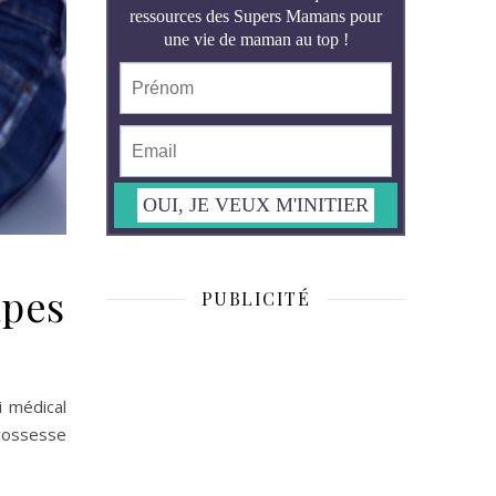
apes
PUBLICITÉ
i médical
grossesse