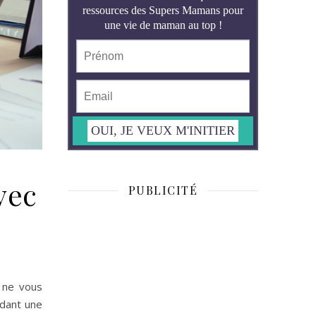
vec
PUBLICITÉ
s ne vous
rdant une