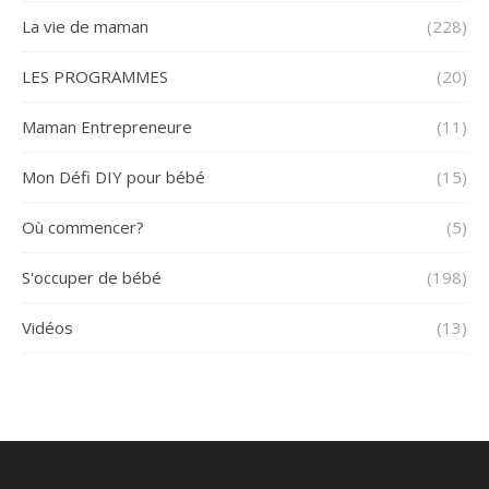
La vie de maman
(228)
LES PROGRAMMES
(20)
Maman Entrepreneure
(11)
Mon Défi DIY pour bébé
(15)
Où commencer?
(5)
S'occuper de bébé
(198)
Vidéos
(13)