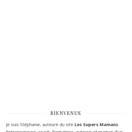
BIENVENUE
Je suis Stéphanie, auteure du site
Les Supers Mamans
.
Entrepreneure, coach, formatrice, auteure et maman d’un