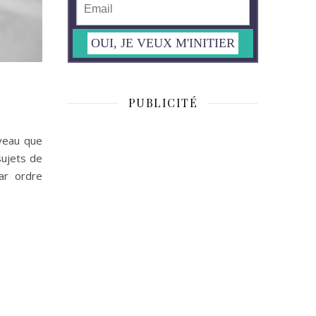
…
PUBLICITÉ
uveau que
sujets de
ar ordre