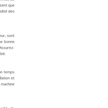
ssent que
idité des
eur, sont
une bonne
 Assurez-
ébé.
 un temps
lation et
n machine