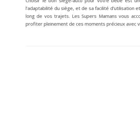
Choisir le bon siège-auto pour votre bébé est u
l’adaptabilité du siège, et de sa facilité d’utilisati
long de vos trajets. Les Supers Mamans vous acc
profiter pleinement de ces moments précieux avec vo