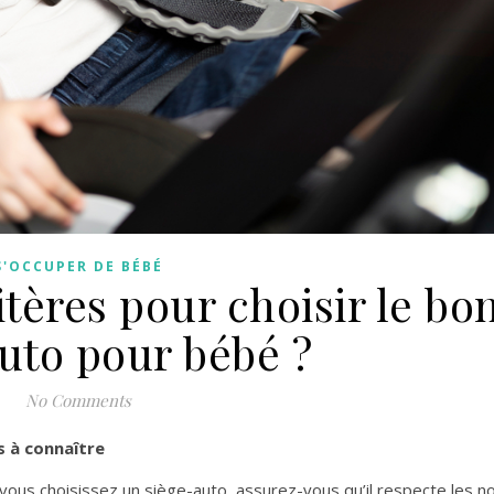
S'OCCUPER DE BÉBÉ
itères pour choisir le bo
uto pour bébé ?
No Comments
s à connaître
 vous choisissez un siège-auto, assurez-vous qu’il respecte les 