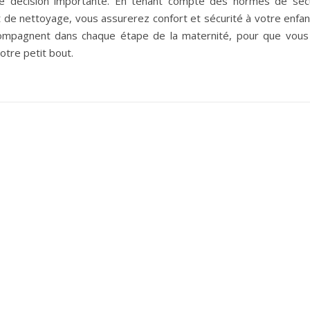
ne décision importante. En tenant compte des normes de sécu
on et de nettoyage, vous assurerez confort et sécurité à votre enfan
ompagnent dans chaque étape de la maternité, pour que vous 
tre petit bout.