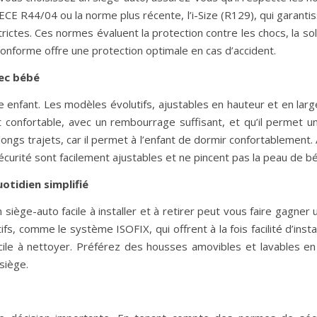
ECE R44/04 ou la norme plus récente, l’i-Size (R129), qui garanti
rictes. Ces normes évaluent la protection contre les chocs, la sol
 conforme offre une protection optimale en cas d’accident.
vec bébé
e enfant. Les modèles évolutifs, ajustables en hauteur et en larg
t confortable, avec un rembourrage suffisant, et qu’il permet 
s longs trajets, car il permet à l’enfant de dormir confortablement.
écurité sont facilement ajustables et ne pincent pas la peau de b
uotidien simplifié
 siège-auto facile à installer et à retirer peut vous faire gagner
s, comme le système ISOFIX, qui offrent à la fois facilité d’instal
acile à nettoyer. Préférez des housses amovibles et lavables e
siège.