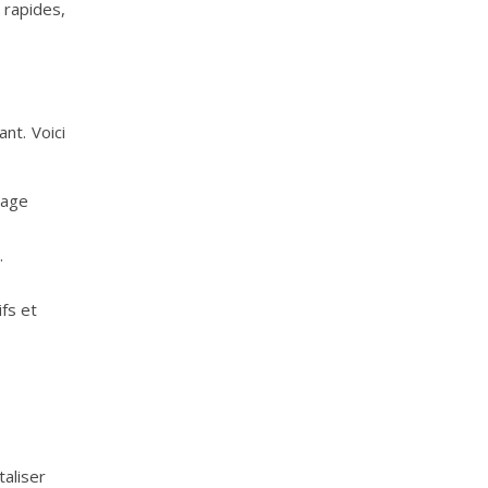
 rapides,
nt. Voici
yage
.
fs et
taliser