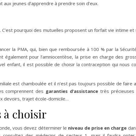
 aux jeunes d’apprendre à prendre soin d’eux.
s. C’est pourquoi des mutuelles proposent un forfait vie intime et 
ancer la PMA, qui, bien que remboursée à 100 % par la Sécurité
ent également pour l’amniocentèse, la prise en charge des gro
l enfant, il est possible de choisir la contraception qui nous co
amiliale est chamboulée et il n’est pas toujours possible de faire 
lles comprennent des
garanties d’assistance
très précieuses 
x devoirs, trajet école-domicile…
 à choisir
 monde, vous devez déterminer le
niveau de prise en charge
dan
 consultez des médecins de secteur 1, mais il faudra opter