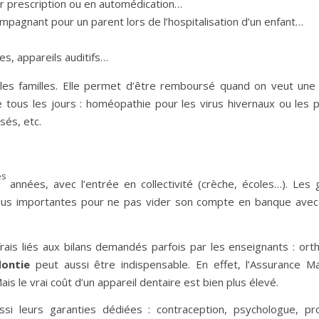
 prescription ou en automédication…
ccompagnant pour un parent lors de l’hospitalisation d’un enfant…
les, appareils auditifs…
les familles. Elle permet d’être remboursé quand on veut une
e tous les jours : homéopathie pour les virus hivernaux ou les
sés, etc.
es
années, avec l’entrée en collectivité (crèche, écoles…). Les 
plus importantes pour ne pas vider son compte en banque avec
is liés aux bilans demandés parfois par les enseignants : ort
dontie
peut aussi être indispensable. En effet, l’Assurance M
 le vrai coût d’un appareil dentaire est bien plus élevé.
i leurs garanties dédiées : contraception, psychologue, pro