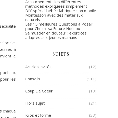
Accouchement : les différentes
méthodes expliquées simplement
DIY spécial bébé : fabriquer son mobile
Montessori avec des matériaux
naturels
Les 15 meilleures Questions à Poser
sexualité
pour Choisir sa Future Nounou
Se muscler en douceur : exercices
adaptés aux jeunes mamans
 Sociale,
ssesses à
SUJETS
nvient le
Articles invités
(12)
appel aux
Conseils
(111)
pour les
Coup De Coeur
(13)
Hors sujet
(21)
s chaque
Kilos et forme
(33)
 pour un