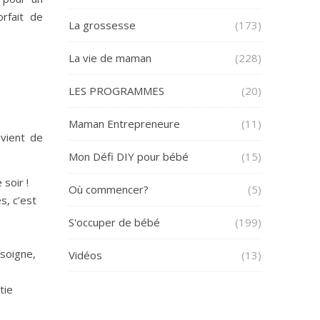
rfait de
La grossesse
(173)
La vie de maman
(228)
LES PROGRAMMES
(20)
Maman Entrepreneure
(11)
nvient de
Mon Défi DIY pour bébé
(15)
soir !
Où commencer?
(5)
s, c’est
S'occuper de bébé
(199)
soigne,
Vidéos
(13)
tie