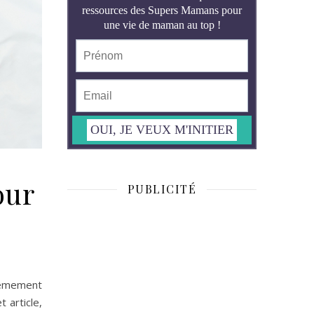
our
PUBLICITÉ
trêmement
 article,