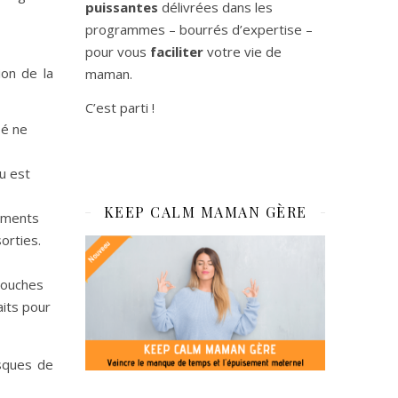
puissantes
délivrées dans les
programmes – bourrés d’expertise –
pour vous
faciliter
votre vie de
ion de la
maman.
C’est parti !
bé ne
u est
KEEP CALM MAMAN GÈRE
tements
orties.
couches
aits pour
isques de