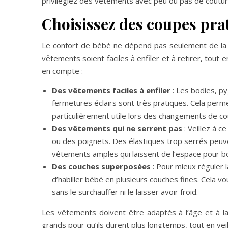
privilégiez des vêtements avec peu ou pas de coutur
Choisissez des coupes prat
Le confort de bébé ne dépend pas seulement de la m
vêtements soient faciles à enfiler et à retirer, tout
en compte :
Des vêtements faciles à enfiler
: Les bodies, p
fermetures éclairs sont très pratiques. Cela perm
particulièrement utile lors des changements de c
Des vêtements qui ne serrent pas
: Veillez à c
ou des poignets. Des élastiques trop serrés peuv
vêtements amples qui laissent de l’espace pour b
Des couches superposées
: Pour mieux réguler l
d’habiller bébé en plusieurs couches fines. Cela v
sans le surchauffer ni le laisser avoir froid.
Les vêtements doivent être adaptés à l’âge et à la
grands pour qu’ils durent plus longtemps, tout en veil