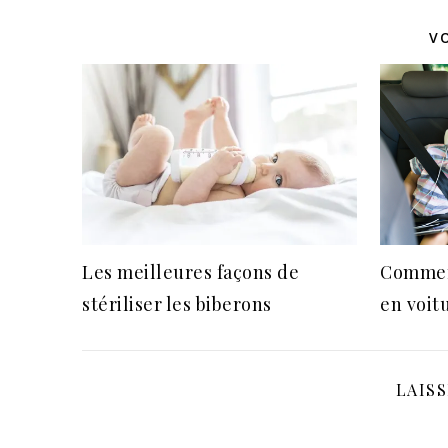
V
Les meilleures façons de
Commen
stériliser les biberons
en voit
LAIS