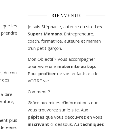
BIENVENUE
t que les
Je suis Stéphanie, auteure du site
Les
à prendre
Supers Mamans
. Entrepreneure,
coach, formatrice, auteure et maman
d’un petit garçon.
Mon Objectif ? Vous accompagner
pour vivre une
maternité au top
.
e, du cou
Pour
profiter
de vos enfants et de
r des
VOTRE vie.
Comment ?
-à-dire
érature,
Grâce aux mines d’informations que
vous trouverez sur le site. Aux
pépites
que vous découvrez en vous
ment plus
inscrivant
ci-dessous. Au
techniques
 de gêne.