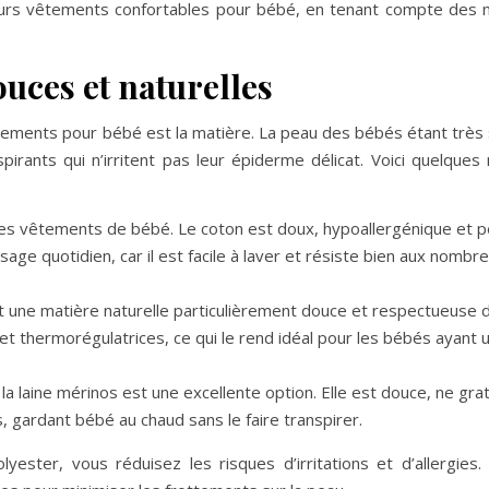
leurs vêtements confortables pour bébé, en tenant compte des 
ouces et naturelles
tements pour bébé est la matière. La peau des bébés étant très 
pirants qui n’irritent pas leur épiderme délicat. Voici quelques
r les vêtements de bébé. Le coton est doux, hypoallergénique et 
sage quotidien, car il est facile à laver et résiste bien aux nombr
st une matière naturelle particulièrement douce et respectueuse d
et thermorégulatrices, ce qui le rend idéal pour les bébés ayant
 la laine mérinos est une excellente option. Elle est douce, ne gra
, gardant bébé au chaud sans le faire transpirer.
ester, vous réduisez les risques d’irritations et d’allergies.