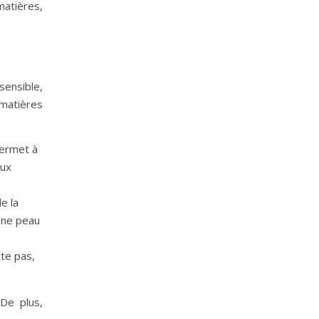
matières,
sensible,
 matières
permet à
eux
e la
 une peau
tte pas,
 De plus,