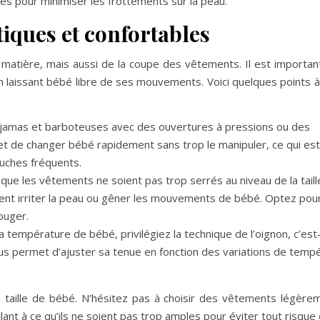
es pour minimiser les frottements sur la peau.
iques et confortables
atière, mais aussi de la coupe des vêtements. Il est importan
 en laissant bébé libre de ses mouvements. Voici quelques points 
yjamas et barboteuses avec des ouvertures à pressions ou des
et de changer bébé rapidement sans trop le manipuler, ce qui est
ouches fréquents.
e que les vêtements ne soient pas trop serrés au niveau de la taill
ent irriter la peau ou gêner les mouvements de bébé. Optez pou
ouger.
a température de bébé, privilégiez la technique de l’oignon, c’est
ous permet d’ajuster sa tenue en fonction des variations de temp
 taille de bébé. N’hésitez pas à choisir des vêtements légère
lant à ce qu’ils ne soient pas trop amples pour éviter tout risque