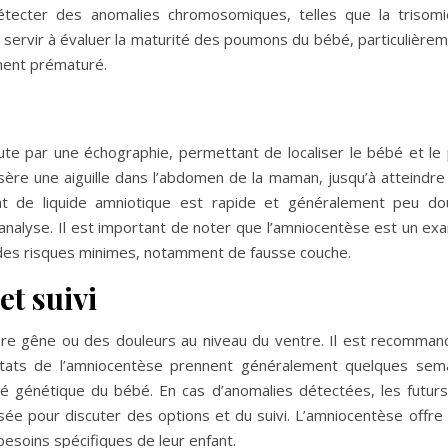
détecter des anomalies chromosomiques, telles que la trisomi
 servir à évaluer la maturité des poumons du bébé, particulière
ment prématuré.
 par une échographie, permettant de localiser le bébé et le 
sère une aiguille dans l’abdomen de la maman, jusqu’à atteindre
t de liquide amniotique est rapide et généralement peu dou
 analyse. Il est important de noter que l’amniocentèse est un ex
des risques minimes, notamment de fausse couche.
et suivi
gère gêne ou des douleurs au niveau du ventre. Il est recomma
ultats de l’amniocentèse prennent généralement quelques sema
té génétique du bébé. En cas d’anomalies détectées, les futur
e pour discuter des options et du suivi. L’amniocentèse offre 
besoins spécifiques de leur enfant.