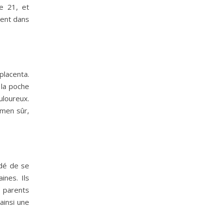
e 21, et
ment dans
placenta.
 la poche
loureux.
amen sûr,
ndé de se
ines. Ils
s parents
ainsi une