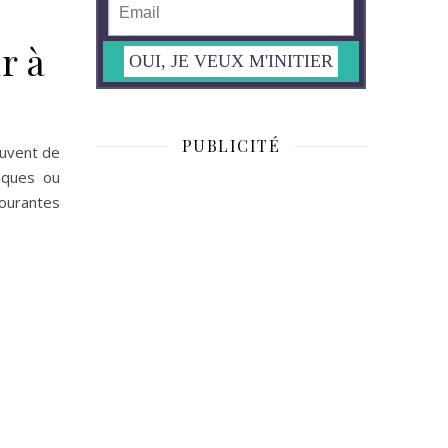
r à
PUBLICITÉ
ouvent de
iques ou
courantes