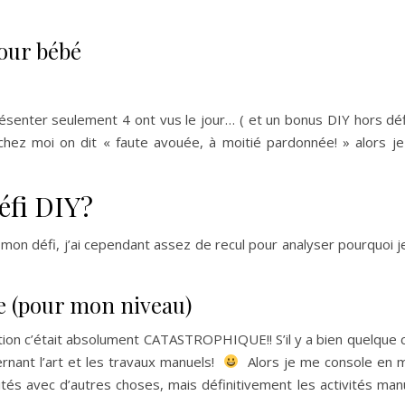
pour bébé
résenter seulement 4 ont vus le jour… ( et un bonus DIY hors déf
chez moi on dit « faute avouée, à moitié pardonnée! » alors j
éfi DIY?
mon défi, j’ai cependant assez de recul pour analyser pourquoi je
ue (pour mon niveau)
sation c’était absolument CATASTROPHIQUE!! S’il y a bien quelque 
cernant l’art et les travaux manuels!
Alors je me console en m
inités avec d’autres choses, mais définitivement les activités man