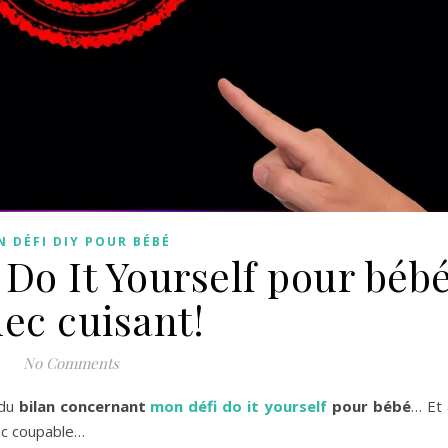
 DÉFI DIY POUR BÉBÉ
Do It Yourself pour bébé
ec cuisant!
No Comments
du
bilan concernant
mon défi do it yourself
pour bébé
… Et 
nc coupable…