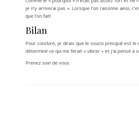
Comme le « pourquoi » n’était pas assez fort et ne r
je n’y arriverai pas ». Lorsque l’on raisonne ainsi, 
que l’on fait!
Bilan
Pour conclure, je dirais que le soucis principal est le
déterminé ce qui me ferait « vibrer » et j’ai pensé à 
Prenez soin de vous.