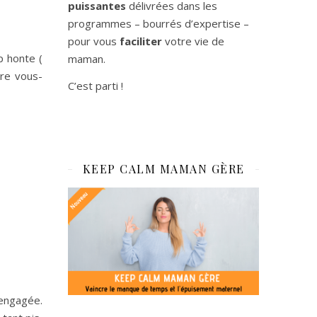
puissantes
délivrées dans les
programmes – bourrés d’expertise –
pour vous
faciliter
votre vie de
p honte (
maman.
ire vous-
C’est parti !
KEEP CALM MAMAN GÈRE
sengagée.