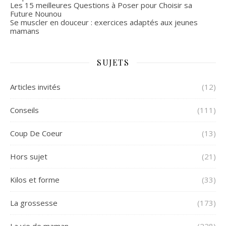
Les 15 meilleures Questions à Poser pour Choisir sa
Future Nounou
Se muscler en douceur : exercices adaptés aux jeunes
mamans
SUJETS
Articles invités
(12)
Conseils
(111)
Coup De Coeur
(13)
Hors sujet
(21)
Kilos et forme
(33)
La grossesse
(173)
La vie de maman
(228)