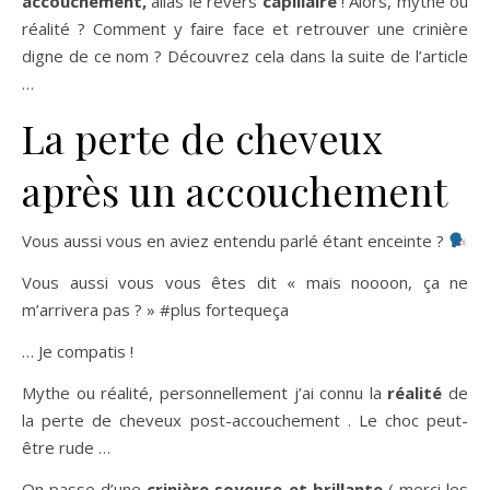
accouchement,
alias le revers
capillaire
! Alors, mythe ou
réalité ? Comment y faire face et retrouver une crinière
digne de ce nom ? Découvrez cela dans la suite de l’article
…
La perte de cheveux
après un accouchement
Vous aussi vous en aviez entendu parlé étant enceinte ?
Vous aussi vous vous êtes dit « mais noooon, ça ne
m’arrivera pas ? » #plus fortequeça
… Je compatis !
Mythe ou réalité, personnellement j’ai connu la
réalité
de
la perte de cheveux post-accouchement . Le choc peut-
être rude …
On passe d’une
crinière soyeuse et brillante
( merci les