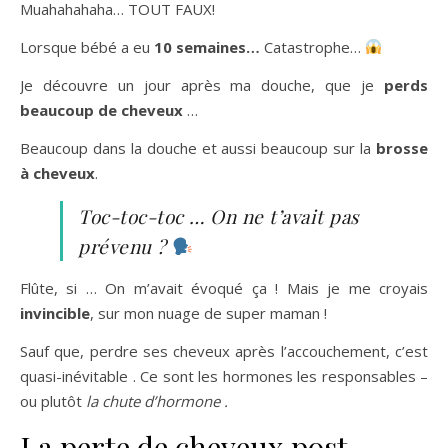
Muahahahaha… TOUT FAUX!
Lorsque bébé a eu
10 semaines…
Catastrophe…
Je découvre un jour après ma douche, que je
perds
beaucoup de cheveux
…
Beaucoup dans la douche et aussi beaucoup sur la
brosse
à cheveux
.
Toc-toc-toc … On ne t’avait pas
prévenu ?
Flûte, si … On m’avait évoqué ça ! Mais je me croyais
invincible
, sur mon nuage de super maman !
Sauf que, perdre ses cheveux après l’accouchement, c’est
quasi-inévitable . Ce sont les hormones les responsables –
ou plutôt
la chute d’hormone .
La perte de cheveux post-