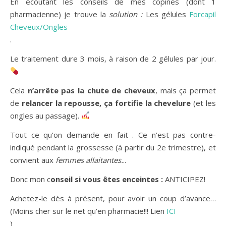
En écoutant les conseils de mes copines (dont 1
pharmacienne) je trouve la
solution :
Les gélules
Forcapil
Cheveux/Ongles
.
Le traitement dure 3 mois, à raison de 2 gélules par jour.
Cela
n’arrête pas la chute de cheveux
, mais ça permet
de
relancer la repousse, ça fortifie la chevelure
(et les
ongles au passage).
Tout ce qu’on demande en fait . Ce n’est pas contre-
indiqué pendant la grossesse (à partir du 2e trimestre), et
convient aux
femmes allaitantes.
..
Donc mon c
onseil si vous êtes enceintes :
ANTICIPEZ!
Achetez-le dès à présent, pour avoir un coup d’avance…
(Moins cher sur le net qu’en pharmacie!!! Lien
ICI
)