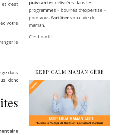
puissantes
délivrées dans les
 et c’est
programmes – bourrés d’expertise –
pour vous
faciliter
votre vie de
vec votre
maman.
C’est parti !
ranger le
KEEP CALM MAMAN GÈRE
arge dans
ous, donc
ites
mentaire