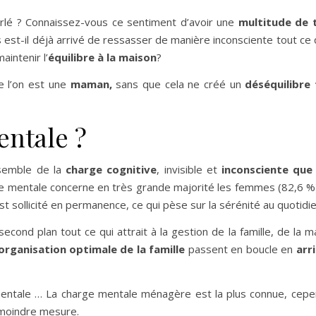
rlé ? Connaissez-vous ce sentiment d’avoir une
multitude de 
s est-il déjà arrivé de ressasser de manière inconsciente tout ce
aintenir l’
équilibre à la maison
?
 l’on est une
maman,
sans que cela ne créé un
déséquilibre f
entale ?
semble de la
charge cognitive
, invisible et
inconsciente que 
ge mentale concerne en très grande majorité les femmes (82,6 %)
st sollicité en permanence, ce qui pèse sur la sérénité au quotidie
econd plan tout ce qui attrait à la gestion de la famille, de la m
organisation optimale de la famille
passent en boucle en
arr
entale … La charge mentale ménagère est la plus connue, cepe
 moindre mesure.