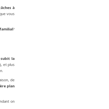
tâches à
 que vous
amilial
?
subit la
, et plus
n.
aison, de
ière plan
ndant on