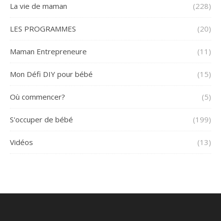
La vie de maman
(228)
LES PROGRAMMES
(20)
Maman Entrepreneure
(11)
Mon Défi DIY pour bébé
(15)
Où commencer?
(5)
S'occuper de bébé
(199)
Vidéos
(13)