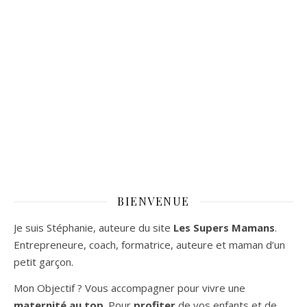
BIENVENUE
Je suis Stéphanie, auteure du site
Les Supers Mamans
.
Entrepreneure, coach, formatrice, auteure et maman d’un
petit garçon.
Mon Objectif ? Vous accompagner pour vivre une
maternité au top
. Pour
profiter
de vos enfants et de