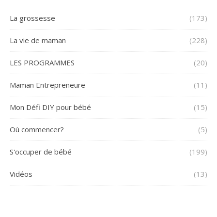
La grossesse
(173)
La vie de maman
(228)
LES PROGRAMMES
(20)
Maman Entrepreneure
(11)
Mon Défi DIY pour bébé
(15)
Où commencer?
(5)
S'occuper de bébé
(199)
Vidéos
(13)